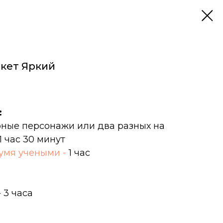
кет Яркий
:
рные персонажи или два разных на
1 час 30 минут
умя учеными -
1 час
 3 часа