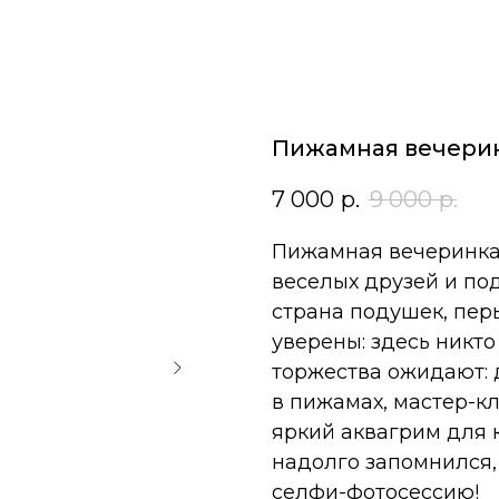
Пижамная вечери
7 000
р.
9 000
р.
Пижамная вечеринка
веселых друзей и по
страна подушек, перь
уверены: здесь никто
торжества ожидают: 
в пижамах, мастер-к
яркий аквагрим для 
надолго запомнился,
селфи-фотосессию!