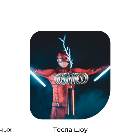
ных
Тесла шоу