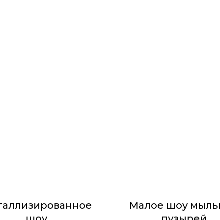
таллизированное
Малое шоу мыль
шоу
пузырей