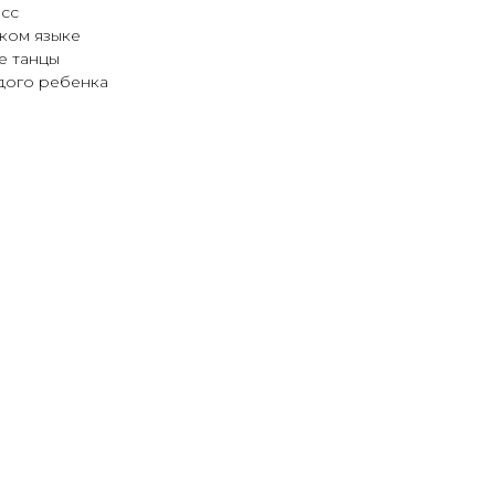
асс
ком языке
е танцы
дого ребенка