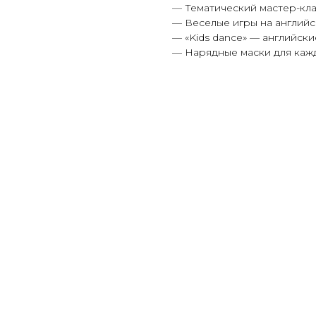
— Тематический мастер-кл
— Веселые игры на английс
— «Kids danсe» — английски
— Нарядные маски для каж