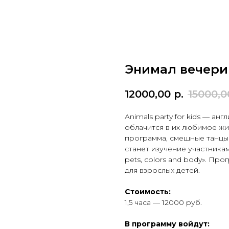
Энимал вечери
12000,00
р.
15000,0
Animals party for kids — а
облачится в их любимое жи
программа, смешные танцы 
станет изучение участникам
pets, colors and body». Про
для взрослых детей.
Стоимость:
1,5 часа — 12000 руб.
В программу войдут: